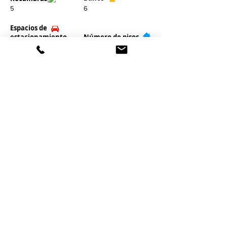
5
6
Espacios de
estacionamiento
​Número de pisos
3
2
Property Location
Calle 63 #219 Prados de San Vicente 1ra Sección