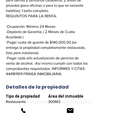
para damas y sanitarios caballeros, 2 áreas de
privados (para oficinas o para lo que se necesite
habilitar), 1 baño completo.
REQUISITOS PARA LA RENTA:
-Ocupación: Mínimo 24 Meses
-Depósito de Garantía, ( 2 Meses de Cuota
Acordada )
-Pagar cuota de guante de $140,000.00 (se
entrega la propiedad completamente restaurada,
lista para instalarse)
-Pagar cada año actualización de permiso de
venta de alcohol. -Así mismo cumplir con todos los
comprobantes requisitados. INFORMES Y CITAS:
4441811911
FRINSA INMOBILIARIA.
Detalles de la propiedad
Tipo de propiedad
Área del inmueble
Restaurante
300M2
Baños
Recámaras
N/A
11
Espacios de