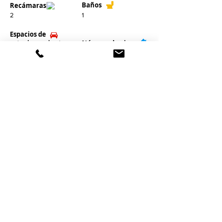
Baños
Recámaras
2
1
Espacios de
estacionamiento
​Número de pisos
3
1
Property Location
Valle Seco Rural Atlas